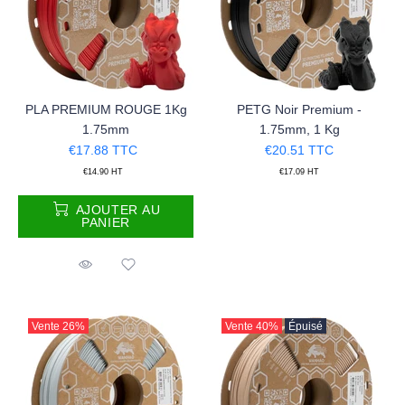
PLA PREMIUM ROUGE 1Kg
PETG Noir Premium -
1.75mm
1.75mm, 1 Kg
€17.88
TTC
€20.51
TTC
€14.90
HT
€17.09
HT
AJOUTER AU
PANIER
Vente
26%
Vente
40%
Épuisé