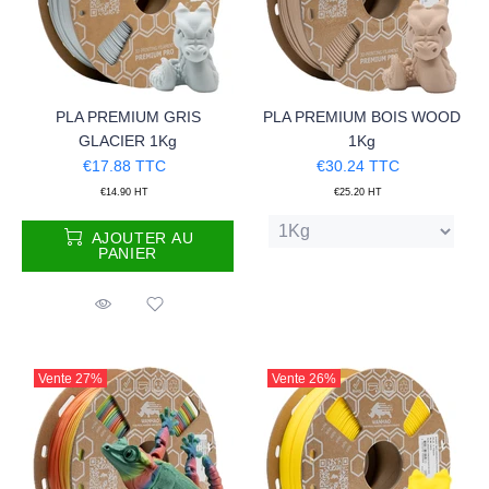
PLA PREMIUM GRIS
PLA PREMIUM BOIS WOOD
GLACIER 1Kg
1Kg
€17.88
TTC
€30.24
TTC
€14.90
HT
€25.20
HT
AJOUTER AU
PANIER
Vente
27%
Vente
26%