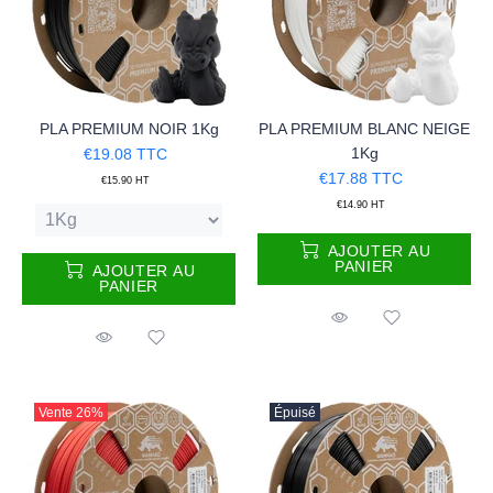
PLA PREMIUM NOIR 1Kg
PLA PREMIUM BLANC NEIGE
1Kg
€19.08
TTC
€17.88
TTC
€15.90
HT
€14.90
HT
AJOUTER AU
PANIER
AJOUTER AU
PANIER
Vente
26%
Épuisé