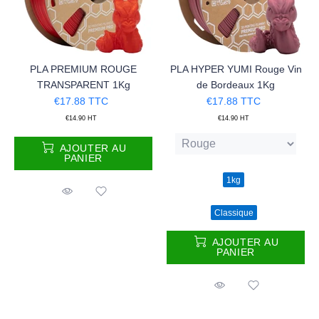
PLA PREMIUM ROUGE
PLA HYPER YUMI Rouge Vin
TRANSPARENT 1Kg
de Bordeaux 1Kg
€17.88
TTC
€17.88
TTC
€14.90
HT
€14.90
HT
AJOUTER AU
PANIER
1kg
Classique
AJOUTER AU
PANIER