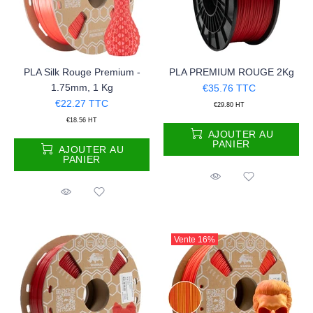
PLA Silk Rouge Premium -
PLA PREMIUM ROUGE 2Kg
1.75mm, 1 Kg
€35.76
TTC
€22.27
TTC
€29.80
HT
€18.56
HT
AJOUTER AU
PANIER
AJOUTER AU
PANIER
Vente
16%