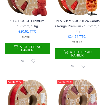
PETG ROUGE Premium -
PLA Silk MAGIC Or 24 Carats
1.75mm, 1 Kg
/ Rouge Premium - 1.75mm, 1
Kg
€20.51
TTC
€24.24
TTC
€17.09
HT
€20.20
HT
AJOUTER AU
PANIER
AJOUTER AU
PANIER
Vente
26%
Vente
26%